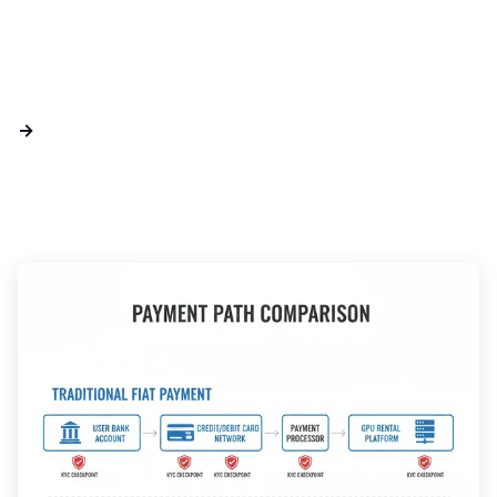
Elimine la infraestructura de pago tradicional → elimine los requisitos de KYC.