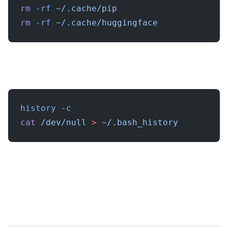
rm
 -rf
 ~/.cache/pip
rm
 -rf
 ~/.cache/huggingface
history
 -c
cat
 /dev/null
 >
 ~/.bash_history