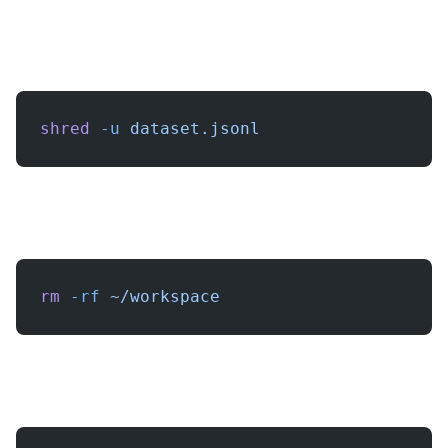
shred
 -u
 dataset.jsonl
rm
 -rf
 ~/workspace