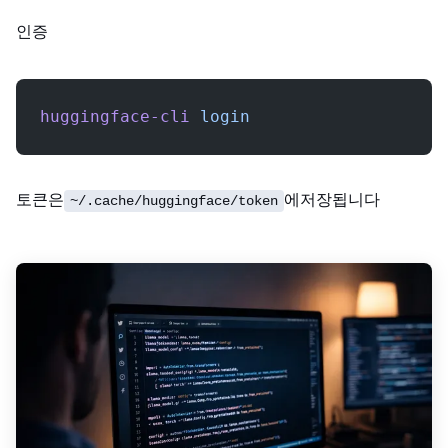
Hugging Face 인증:
huggingface-cli
 login
토큰은
에 저장됩니다.
~/.cache/huggingface/token