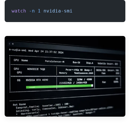
watch
 -n
 1
 nvidia-smi