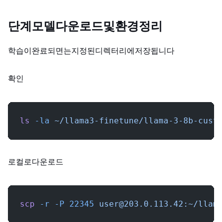
단계 6: 모델 다운로드 및 환경 정리
학습이 완료되면 LoRA adapter는 지정된 디렉터리에 저장됩니다.
확인:
ls
 -la
 ~/llama3-finetune/llama-3-8b-cust
로컬로 다운로드:
scp
 -r
 -P
 22345
user@203.0.113.42
:~/llam