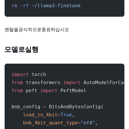
rm
 -rf
 ~/llama3-finetune
렌탈을 공식적으로 종료하십시오.
Fine-Tuned 모델로 Inference 실행
import
 torch
from
 transformers 
import
 AutoModelForCau
from
 peft 
import
 PeftModel
bnb_config 
=
 BitsAndBytesConfig(
    load_in_4bit
=
True
,
    bnb_4bit_quant_type
=
"nf4"
,