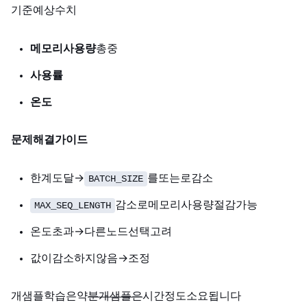
RTX 4090 기준 예상 수치:
메모리 사용량:
18GB~22GB (총 24GB 중)
GPU 사용률:
온도:
문제 해결 가이드:
VRAM 한계 도달 →
를 2 또는 1로 감소
BATCH_SIZE
감소로 메모리 사용량 절감 가능
MAX_SEQ_LENGTH
온도 85°C 초과 → 다른 노드 선택 고려
Loss 값이 감소하지 않음 → learning rate 조정
1,000개 샘플 학습은 약 30
60분, 10,000개 샘플은 5
10시간 정도 소요됩니다.