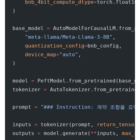
    bnb_4bit_compute_dtype
=
torch.float16
)
base_model 
=
 AutoModelForCausalLM.from_p
    "meta-llama/Meta-Llama-3-8B"
,
    quantization_config
=
bnb_config,
    device_map
=
"auto"
,
)
model 
=
 PeftModel.from_pretrained(base_m
tokenizer 
=
 AutoTokenizer.from_pretraine
prompt 
=
 "### Instruction: 계약 조항을 요
inputs 
=
 tokenizer(prompt, 
return_tensor
outputs 
=
 model.generate(
**
inputs, 
max_n