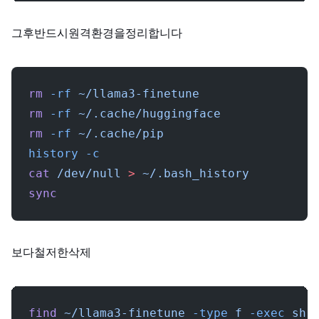
그 후, 반드시 원격 환경을 정리합니다.
rm
 -rf
 ~/llama3-finetune
rm
 -rf
 ~/.cache/huggingface
rm
 -rf
 ~/.cache/pip
history
 -c
cat
 /dev/null
 >
 ~/.bash_history
sync
보다 철저한 삭제:
find
 ~/llama3-finetune
 -type
 f
 -exec
 shr