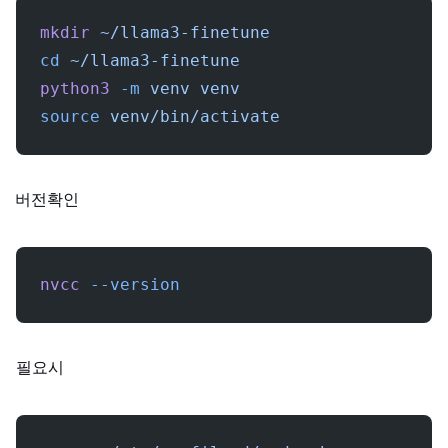
mkdir
 ~/llama3-finetune
cd
 ~/llama3-finetune
python3
 -m
 venv
 venv
source
 venv/bin/activate
CUDA 버전 확인:
nvcc
 --version
필요 시: