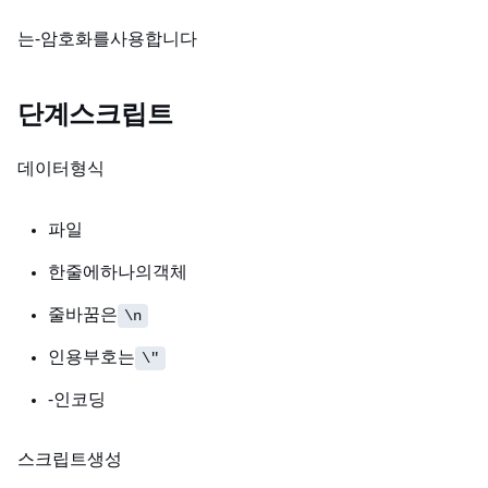
SSH는 AES‑256 암호화를 사용합니다.
단계 4: Fine-Tuning 스크립트
데이터 형식:
JSONL 파일
한 줄에 하나의 JSON 객체
줄바꿈은
\n
인용부호는
\"
UTF‑8 인코딩
스크립트 생성: