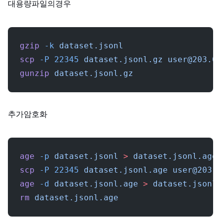
대용량 파일의 경우:
gzip
 -k
 dataset.jsonl
scp
 -P
 22345
 dataset.jsonl.gz
user@203.0
gunzip
 dataset.jsonl.gz
추가 암호화:
age
 -p
 dataset.jsonl
 >
 dataset.jsonl.age
scp
 -P
 22345
 dataset.jsonl.age
user@203.
age
 -d
 dataset.jsonl.age
 >
 dataset.jsonl
rm
 dataset.jsonl.age