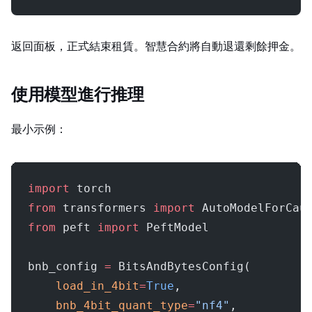
返回 GPUFlow 面板，正式結束租賃。智慧合約將自動退還剩餘押金。
使用 Fine-Tuned 模型進行推理
最小示例：
import
 torch
from
 transformers 
import
 AutoModelForCau
from
 peft 
import
 PeftModel
bnb_config 
=
 BitsAndBytesConfig(
    load_in_4bit
=
True
,
    bnb_4bit_quant_type
=
"nf4"
,