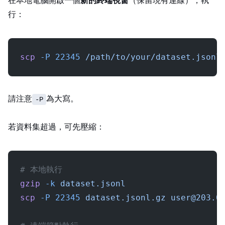
在本地電腦開啟一個
新的終端視窗
（保留現有 SSH 連線），執
行：
scp
 -P
 22345
 /path/to/your/dataset.jsonl
請注意
為大寫。
-P
若資料集超過 1GB，可先壓縮：
# 本地執行
gzip
 -k
 dataset.jsonl
scp
 -P
 22345
 dataset.jsonl.gz
user@203.0