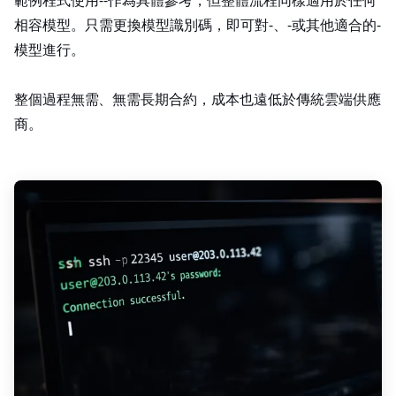
範例程式使用 Llama‑3.1‑8B 作為具體參考，但整體流程同樣適用於任何 Hugging Face
相容模型。只需更換模型識別碼，即可對 Mistral‑7B、Qwen2‑7B 或其他適合的 open‑weights
模型進行 fine-tuning。
整個過程無需 KYC、無需長期合約，成本也遠低於傳統雲端供應
商。