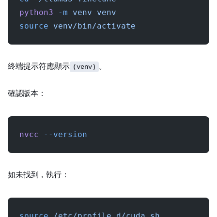
python3
 -m
 venv
 venv
source
 venv/bin/activate
終端提示符應顯示
。
(venv)
確認 CUDA 版本：
nvcc
 --version
如未找到 CUDA，執行：
source
 /etc/profile.d/cuda.sh