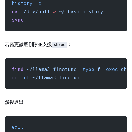
history
 -c
cat
 /dev/null
 >
 ~/.bash_history
sync
若需更徹底刪除並支援
：
shred
find
 ~/llama3-finetune
 -type
 f
 -exec
 shr
rm
 -rf
 ~/llama3-finetune
然後退出：
exit