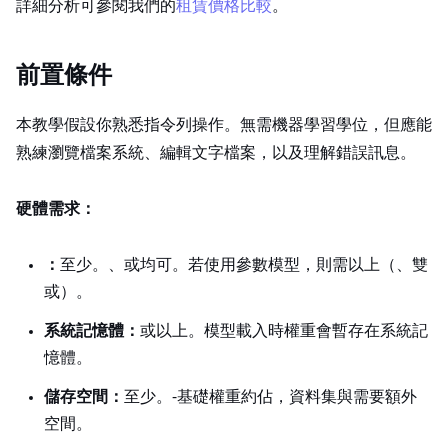
詳細分析可參閱我們的
GPU 租賃價格比較 2026
。
前置條件
本教學假設你熟悉 Linux 指令列操作。無需機器學習學位，但應能
熟練瀏覽檔案系統、編輯文字檔案，以及理解錯誤訊息。
硬體需求：
GPU：
至少 24GB VRAM。RTX 3090、RTX 4090 或 A10G 均可。若使用 70B 參數模型，則需 48GB 以上（A6000、雙 A100
或 H100）。
系統記憶體：
32GB 或以上。模型載入時權重會暫存在系統記
憶體。
儲存空間：
至少 100GB NVMe SSD。Llama‑3 8B 基礎權重約佔 16GB，資料集與 checkpoint 需要額外
空間。