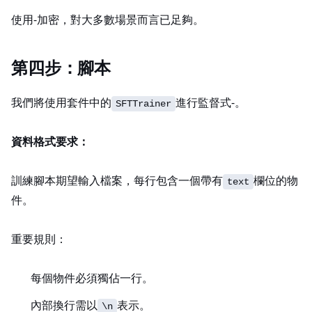
SSH 使用 AES‑256 加密，對大多數場景而言已足夠。
第四步：Fine-Tuning 腳本
我們將使用 TRL 套件中的
進行監督式 fine‑tuning。
SFTTrainer
資料格式要求：
訓練腳本期望輸入 JSONL 檔案，每行包含一個帶有
欄位的 JSON 物
text
件。
重要規則：
每個 JSON 物件必須獨佔一行。
內部換行需以
表示。
\n