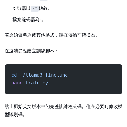
引號需以
轉義。
\"
檔案編碼需為 UTF‑8。
若原始資料為 CSV 或其他格式，請在傳輸前轉換為 JSONL。
在遠端節點建立訓練腳本：
cd
 ~/llama3-finetune
nano
 train.py
貼上原始英文版本中的完整訓練程式碼。僅在必要時修改模
型識別碼。