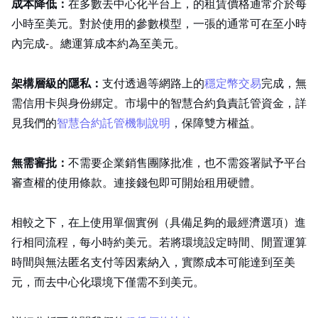
成本降低：
在多數去中心化平台上，RTX 4090 的租賃價格通常介於每
小時 0.40 至 0.60 美元。對於使用 QLoRA 的 8B 參數模型，一張 24GB VRAM 的 4090 通常可在 2 至 6 小時
內完成 fine‑tuning。總運算成本約為 3 至 8 美元。
架構層級的隱私：
支付透過 Polygon 等網路上的
穩定幣交易
完成，無
需信用卡與身份綁定。市場中的智慧合約負責託管資金，詳
見我們的
智慧合約託管機制說明
，保障雙方權益。
無需審批：
不需要企業銷售團隊批准，也不需簽署賦予平台
審查權的使用條款。連接錢包即可開始租用硬體。
相較之下，在 AWS 上使用單個 A10G 實例（具備足夠 VRAM 的最經濟選項）進
行相同流程，每小時約 1.50 美元。若將環境設定時間、閒置運算
時間與無法匿名支付等因素納入，實際成本可能達到 150 至 300 美
元，而去中心化環境下僅需不到 10 美元。