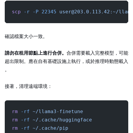
scp
 -r
 -P
 22345
user@203.0.113.42
:~/llam
確認檔案大小一致。
請勿在租用節點上進行 adapter 合併。
合併需要載入完整 16-bit 模型，可能
超出 24GB VRAM 限制。應在自有基礎設施上執行，或於推理時動態載入
adapter。
接著，清理遠端環境：
rm
 -rf
 ~/llama3-finetune
rm
 -rf
 ~/.cache/huggingface
rm
 -rf
 ~/.cache/pip