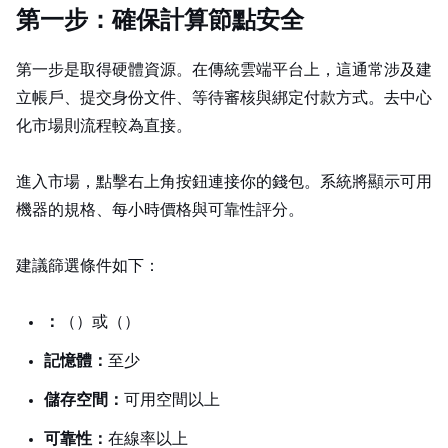
第一步：確保計算節點安全
第一步是取得硬體資源。在傳統雲端平台上，這通常涉及建
立帳戶、提交身份文件、等待審核與綁定付款方式。去中心
化市場則流程較為直接。
進入 GPUFlow 市場，點擊右上角按鈕連接你的錢包。系統將顯示可用
機器的規格、每小時價格與可靠性評分。
建議篩選條件如下：
GPU：
RTX 4090（24GB VRAM）或 RTX 6000 Ada（48GB VRAM）
記憶體：
至少 32GB
儲存空間：
可用空間 100GB 以上
可靠性：
在線率 95% 以上