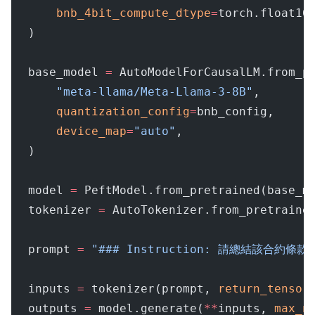
    bnb_4bit_compute_dtype
=
torch.float16
)
base_model 
=
 AutoModelForCausalLM.from_p
    "meta-llama/Meta-Llama-3-8B"
,
    quantization_config
=
bnb_config,
    device_map
=
"auto"
,
)
model 
=
 PeftModel.from_pretrained(base_m
tokenizer 
=
 AutoTokenizer.from_pretraine
prompt 
=
 "### Instruction: 請總結該合約條款
inputs 
=
 tokenizer(prompt, 
return_tensor
outputs 
=
 model.generate(
**
inputs, 
max_n