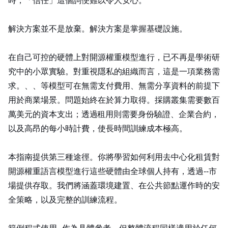
時，「信任」這個詞便難以令人安心。
解決方案並不是放棄 AI。解決方案是掌握基礎設施。
在自己可控的硬體上對開源權重模型進行 fine-tuning，已不再是學術研
究中的小眾實驗。對重視隱私的組織而言，這是一項業務需
求。Llama、Mistral、Qwen 等模型可在無需支付 API 費用、無需分享資料的前提下
用於商業場景。問題始終在於算力取得。採購 NVIDIA H100 叢集需要數百
萬美元的資本支出；透過 AWS 租用則需要身份驗證、企業合約，
以及高昂的每小時計費，使長時間訓練成本極高。
本指南提供第三種途徑。你將學習如何利用去中心化 GPU 租賃對
開源權重語言模型進行 fine-tuning——這些硬體由全球個人持有，透過 peer‑to‑peer 市
場提供存取。我們將涵蓋環境建置、在公共節點運作時的安
全策略，以及完整的訓練流程。