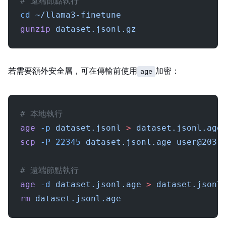
# 遠端節點執行
cd
 ~/llama3-finetune
gunzip
 dataset.jsonl.gz
若需要額外安全層，可在傳輸前使用
加密：
age
# 本地執行
age
 -p
 dataset.jsonl
 >
 dataset.jsonl.age
scp
 -P
 22345
 dataset.jsonl.age
user@203.
# 遠端節點執行
age
 -d
 dataset.jsonl.age
 >
 dataset.jsonl
rm
 dataset.jsonl.age